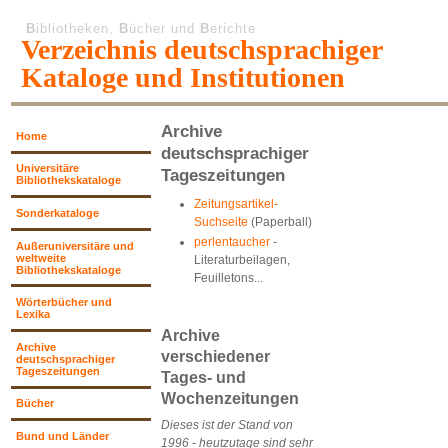
B
ibliotheken,
B
ücher und
B
erichte
Verzeichnis deutschsprachiger
Kataloge und Institutionen
Archive
Home
deutschsprachiger
Universitäre
Tageszeitungen
Bibliothekskataloge
Zeitungsartikel-
Sonderkataloge
Suchseite
(Paperball)
perlentaucher
-
Außeruniversitäre und
weltweite
Literaturbeilagen,
Bibliothekskataloge
Feuilletons...
Wörterbücher und
Lexika
Archive
Archive
verschiedener
deutschsprachiger
Tageszeitungen
Tages- und
Wochenzeitungen
Bücher
Dieses ist der Stand von
Bund und Länder
1996 - heutzutage sind sehr